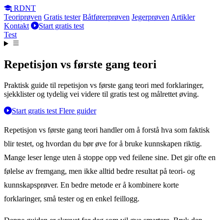
RDNT
Teoriprøven
Gratis tester
Båtførerprøven
Jegerprøven
Artikler
Kontakt
Start gratis test
Test
Repetisjon vs første gang teori
Praktisk guide til repetisjon vs første gang teori med forklaringer,
sjekklister og tydelig vei videre til gratis test og målrettet øving.
Start gratis test
Flere guider
Repetisjon vs første gang teori handler om å forstå hva som faktisk
blir testet, og hvordan du bør øve for å bruke kunnskapen riktig.
Mange leser lenge uten å stoppe opp ved feilene sine. Det gir ofte en
følelse av fremgang, men ikke alltid bedre resultat på teori- og
kunnskapsprøver. En bedre metode er å kombinere korte
forklaringer, små tester og en enkel feillogg.