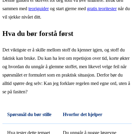
Denne guiden er skrevet for deg som vil øve smartere. Bruk den
sammen med
teoriguider
og start gjerne med
gratis teoritester
når du
vil sjekke nivået ditt.
Hva du bør forstå først
Det viktigste er å skille mellom stoff du kjenner igjen, og stoff du
faktisk kan bruke. Du kan ha lest om repetisjon over tid, korte økter
og hvordan du unngår å glemme stoffet, men likevel velge feil når
spørsmålet er formulert som en praktisk situasjon. Derfor bør du
alltid spørre deg selv: Kan jeg forklare regelen med egne ord, uten å
se på fasiten?
Spørsmål du bør stille
Hvorfor det hjelper
Hva tester dette temaet
Du unngår å pugge løsrevne