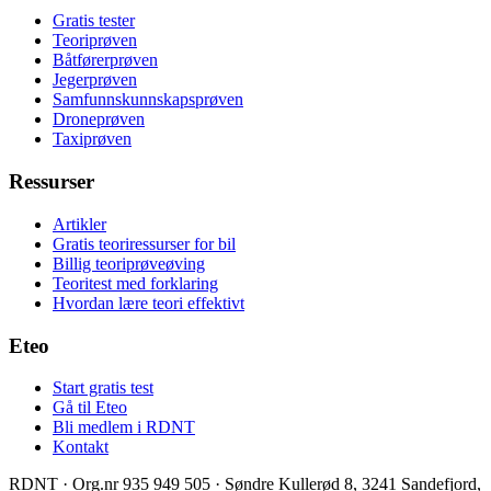
Gratis tester
Teoriprøven
Båtførerprøven
Jegerprøven
Samfunnskunnskapsprøven
Droneprøven
Taxiprøven
Ressurser
Artikler
Gratis teoriressurser for bil
Billig teoriprøveøving
Teoritest med forklaring
Hvordan lære teori effektivt
Eteo
Start gratis test
Gå til Eteo
Bli medlem i RDNT
Kontakt
RDNT
· Org.nr 935 949 505
· Søndre Kullerød 8, 3241 Sandefjord,