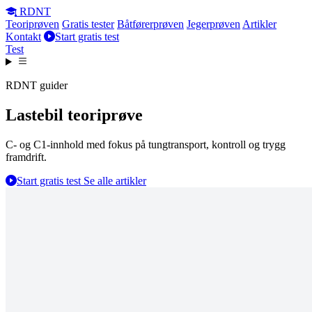
RDNT
Teoriprøven
Gratis tester
Båtførerprøven
Jegerprøven
Artikler
Kontakt
Start gratis test
Test
RDNT guider
Lastebil teoriprøve
C- og C1-innhold med fokus på tungtransport, kontroll og trygg
framdrift.
Start gratis test
Se alle artikler