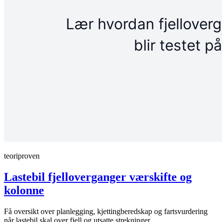
teoriproven
Lastebil fjelloverganger værskifte og
kolonne
Få oversikt over planlegging, kjettingberedskap og fartsvurdering
når lastebil skal over fjell og utsatte strekninger.