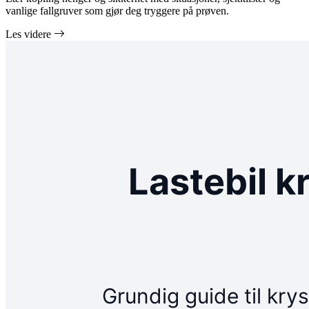
vanlige fallgruver som gjør deg tryggere på prøven.
Les videre