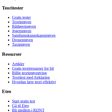
Teoritester
Gratis tester
Teoriprøven
Båtførerprøven
Jegerprøven
Samfunnskunnskapsprøven
Droneprøven
Taxiprøven
Ressurser
Artikler
Gratis teoriressurser for bil
Billig teoriprøveøving
Teoritest med forklaring
Hvordan lære teori effektivt
Eteo
Start gratis test
Gå til Eteo
Bli medlem i RDNT