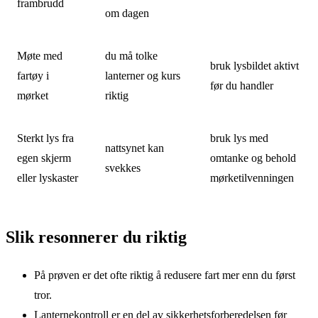
frambrudd
om dagen
Møte med
du må tolke
bruk lysbildet aktivt
fartøy i
lanterner og kurs
før du handler
mørket
riktig
Sterkt lys fra
bruk lys med
nattsynet kan
egen skjerm
omtanke og behold
svekkes
eller lyskaster
mørketilvenningen
Slik resonnerer du riktig
På prøven er det ofte riktig å redusere fart mer enn du først
tror.
Lanternekontroll er en del av sikkerhetsforberedelsen før