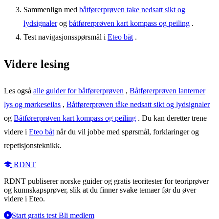
Sammenlign med
båtførerprøven take nedsatt sikt og
lydsignaler
og
båtførerprøven kart kompass og peiling
.
Test navigasjonsspørsmål i
Eteo båt
.
Videre lesing
Les også
alle guider for båtførerprøven
,
Båtførerprøven lanterner
lys og mørkeseilas
,
Båtførerprøven tåke nedsatt sikt og lydsignaler
og
Båtførerprøven kart kompass og peiling
. Du kan deretter trene
videre i
Eteo båt
når du vil jobbe med spørsmål, forklaringer og
repetisjonsteknikk.
RDNT
RDNT publiserer norske guider og gratis teoritester for teoriprøver
og kunnskapsprøver, slik at du finner svake temaer før du øver
videre i Eteo.
Start gratis test
Bli medlem