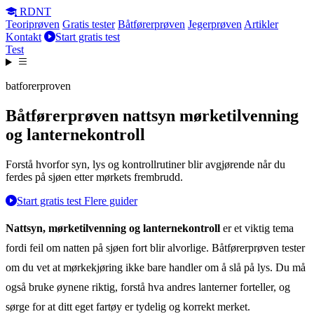
RDNT
Teoriprøven
Gratis tester
Båtførerprøven
Jegerprøven
Artikler
Kontakt
Start gratis test
Test
batforerproven
Båtførerprøven nattsyn mørketilvenning
og lanternekontroll
Forstå hvorfor syn, lys og kontrollrutiner blir avgjørende når du
ferdes på sjøen etter mørkets frembrudd.
Start gratis test
Flere guider
Nattsyn, mørketilvenning og lanternekontroll
er et viktig tema
fordi feil om natten på sjøen fort blir alvorlige. Båtførerprøven tester
om du vet at mørkekjøring ikke bare handler om å slå på lys. Du må
også bruke øynene riktig, forstå hva andres lanterner forteller, og
sørge for at ditt eget fartøy er tydelig og korrekt merket.